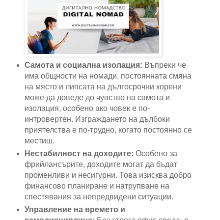
Самота и социална изолация:
Въпреки че
има общности на номади, постоянната смяна
на място и липсата на дългосрочни корени
може да доведе до чувство на самота и
изолация, особено ако човек е по-
интровертен. Изграждането на дълбоки
приятелства е по-трудно, когато постоянно се
местиш.
Нестабилност на доходите:
Особено за
фрийлансърите, доходите могат да бъдат
променливи и несигурни. Това изисква добро
финансово планиране и натрупване на
спестявания за непредвидени ситуации.
Управление на времето и