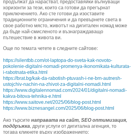
продължат да нарастват, предоставяйки вълнуващи
хоризонти за тези, които са готови да прегърнат
приключението. Ако сте готови да изоставите
традиционните ограничения и да превърнете света в
свое работно място, животът на дигитален номад може
да бъде най-смисленото и възнаграждаващо
пътешествие в живота ви.
Още по темата четете в следните сайтове:
https://silentbb.com/ot-laptopa-do-sveta-kak-novoto-
pokolenie-digitalni-nomadi-promenya-ikonomikata-kulturata-
i-rabotnata-etika.html
https://brat.bg/kak-da-rabotish-ptuvash-i-ne-brn-autnesh-
ustojchiv-nachin-na-zhivot-za-digitalni-nomadi.html
https://www.digitalennomad.com/2024/01/digitalni-nomadi-
kakva-bitova-tehnika-e.html
https://www.saitove.net/2025/06/blog-post.html
https://www.biznesangel.com/2025/06/blog-post.html
Ако търсите
направата на сайт, SEO оптимизация,
поддръжка
, други услуги от дигитална агенция, то
тогава кликнете върху изображението: