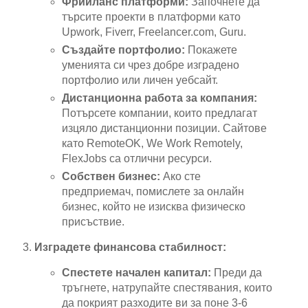
Фрийланс платформи:
Започнете да
търсите проекти в платформи като
Upwork, Fiverr, Freelancer.com, Guru.
Създайте портфолио:
Покажете
уменията си чрез добре изградено
портфолио или личен уебсайт.
Дистанционна работа за компания:
Потърсете компании, които предлагат
изцяло дистанционни позиции. Сайтове
като RemoteOK, We Work Remotely,
FlexJobs са отлични ресурси.
Собствен бизнес:
Ако сте
предприемач, помислете за онлайн
бизнес, който не изисква физическо
присъствие.
Изградете финансова стабилност:
Спестете начален капитал:
Преди да
тръгнете, натрупайте спестявания, които
да покрият разходите ви за поне 3-6