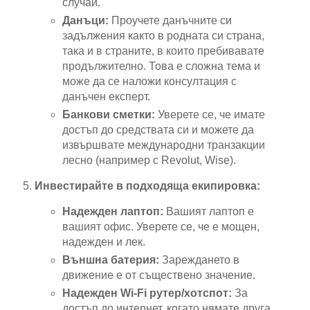
случаи.
Данъци:
Проучете данъчните си
задължения както в родната си страна,
така и в страните, в които пребивавате
продължително. Това е сложна тема и
може да се наложи консултация с
данъчен експерт.
Банкови сметки:
Уверете се, че имате
достъп до средствата си и можете да
извършвате международни транзакции
лесно (например с Revolut, Wise).
Инвестирайте в подходяща екипировка:
Надежден лаптоп:
Вашият лаптоп е
вашият офис. Уверете се, че е мощен,
надежден и лек.
Външна батерия:
Зареждането в
движение е от съществено значение.
Надежден Wi-Fi рутер/хотспот:
За
достъп до интернет, когато нямате друга