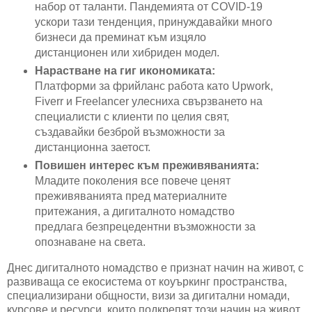
набор от таланти. Пандемията от COVID-19
ускори тази тенденция, принуждавайки много
бизнеси да преминат към изцяло
дистанционен или хибриден модел.
Нарастване на гиг икономиката:
Платформи за фрийланс работа като Upwork,
Fiverr и Freelancer улесниха свързването на
специалисти с клиенти по целия свят,
създавайки безброй възможности за
дистанционна заетост.
Повишен интерес към преживяванията:
Младите поколения все повече ценят
преживяванията пред материалните
притежания, а дигиталното номадство
предлага безпрецедентни възможности за
опознаване на света.
Днес дигиталното номадство е признат начин на живот, с
развиваща се екосистема от коуъркинг пространства,
специализирани общности, визи за дигитални номади,
курсове и ресурси, които подкрепят този начин на живот.