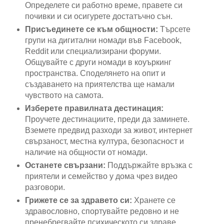
Определете си работно време, правете си
почивки и си осигурете достатъчно сън.
Присъединете се към общности:
Търсете
групи на дигитални номади във Facebook,
Reddit или специализирани форуми.
Общувайте с други номади в коуъркинг
пространства. Споделянето на опит и
създаването на приятелства ще намали
чувството на самота.
Изберете правилната дестинация:
Проучете дестинациите, преди да заминете.
Вземете предвид разходи за живот, интернет
свързаност, местна култура, безопасност и
наличие на общности от номади.
Останете свързани:
Поддържайте връзка с
приятели и семейство у дома чрез видео
разговори.
Грижете се за здравето си:
Хранете се
здравословно, спортувайте редовно и не
пренебрегвайте психическото си здраве.