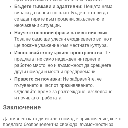
Бъдете гъвкави и адаптивни:
Нещата няма
винаги да вървят по план. Бъдете готови да
се адаптирате към промени, закъснения и
неочаквани ситуации.
Научете основни фрази на местния език:
Това не само ще улесни ежедневието ви, но и
ще покаже уважение към местната култура.
Използвайте коуъркинг пространства:
Те
предлагат не само надежден интернет и
работно място, но и възможност да срещнете
други номади и местни предприемачи.
Правете си почивки:
Не забравяйте, че
пътуването е част от преживяването.
Отделяйте време за разглеждане, изследване
и почивка от работата.
Заключение
Да живееш като дигитален номад е приключение, което
предлага безпрецедентна свобода, възможности за