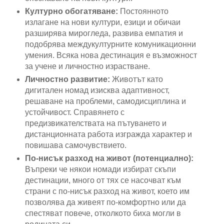
Културно обогатяване:
Постоянното
излагане на нови култури, езици и обичаи
разширява мирогледа, развива емпатия и
подобрява междукултурните комуникационни
умения. Всяка нова дестинация е възможност
за учене и личностно израстване.
Личностно развитие:
Животът като
дигитален номад изисква адаптивност,
решаване на проблеми, самодисциплина и
устойчивост. Справянето с
предизвикателствата на пътуването и
дистанционната работа изгражда характер и
повишава самочувствието.
По-нисък разход на живот (потенциално):
Въпреки че някои номади избират скъпи
дестинации, много от тях се насочват към
страни с по-нисък разход на живот, което им
позволява да живеят по-комфортно или да
спестяват повече, отколкото биха могли в