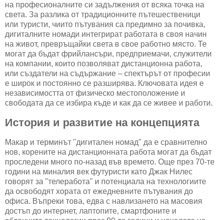
на професионалните си задължения от всяка точка на
света. За разлика от традиционните пътешественици
или туристи, чиито пътувания са предимно за почивка,
дигиталните номади интегрират работата в своя начин
на живот, превръщайки света в свое работно място. Те
могат да бъдат фрийлансъри, предприемачи, служители
на компании, които позволяват дистанционна работа,
или създатели на съдържание – спектърът от професии
е широк и постоянно се разширява. Ключовата идея е
независимостта от физическо местоположение и
свободата да се избира къде и как да се живее и работи.
История и развитие на концепцията
Макар и терминът "дигитален номад" да е сравнително
нов, корените на дистанционната работа могат да бъдат
проследени много по-назад във времето. Още през 70-те
години на миналия век футуристи като Джак Нилес
говорят за "телеработа" и потенциала на технологиите
да освободят хората от ежедневните пътувания до
офиса. Въпреки това, едва с навлизането на масовия
достъп до интернет, лаптопите, смартфоните и