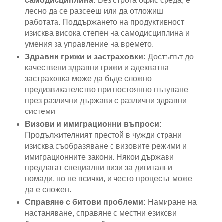
самодисциплина:
Без строга офис среда, е
лесно да се разсееш или да отложиш
работата. Поддържането на продуктивност
изисква висока степен на самодисциплина и
умения за управление на времето.
Здравни грижи и застраховки:
Достъпът до
качествени здравни грижи и адекватна
застраховка може да бъде сложно
предизвикателство при постоянно пътуване
през различни държави с различни здравни
системи.
Визови и имиграционни въпроси:
Продължителният престой в чужди страни
изисква съобразяване с визовите режими и
имиграционните закони. Някои държави
предлагат специални визи за дигитални
номади, но не всички, и често процесът може
да е сложен.
Справяне с битови проблеми:
Намиране на
настаняване, справяне с местни езикови