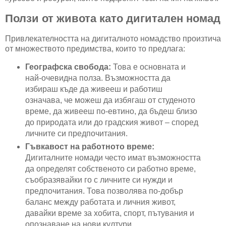
Ползи от живота като дигитален номад
Привлекателността на дигиталното номадство произтича
от множеството предимства, които то предлага:
Географска свобода:
Това е основната и
най-очевидна полза. Възможността да
избираш къде да живееш и работиш
означава, че можеш да избягаш от студеното
време, да живееш по-евтино, да бъдеш близо
до природата или до градския живот – според
личните си предпочитания.
Гъвкавост на работното време:
Дигиталните номади често имат възможността
да определят собственото си работно време,
съобразявайки го с личните си нужди и
предпочитания. Това позволява по-добър
баланс между работата и личния живот,
давайки време за хобита, спорт, пътувания и
опознаване на нови култури.