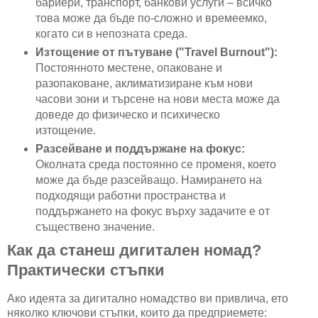
бариери, транспорт, банкови услуги – всичко
това може да бъде по-сложно и времеемко,
когато си в непозната среда.
Изтощение от пътуване ("Travel Burnout"):
Постоянното местене, опаковане и
разопаковане, аклиматизиране към нови
часови зони и търсене на нови места може да
доведе до физическо и психическо
изтощение.
Разсейване и поддържане на фокус:
Околната среда постоянно се променя, което
може да бъде разсейващо. Намирането на
подходящи работни пространства и
поддържането на фокус върху задачите е от
съществено значение.
Как да станеш дигитален номад?
Практически стъпки
Ако идеята за дигитално номадство ви привлича, ето
няколко ключови стъпки, които да предприемете: