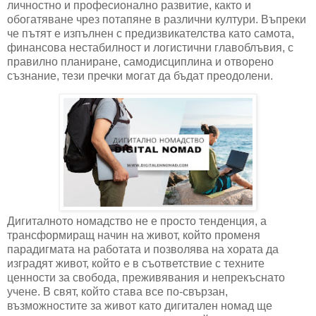
личностно и професионално развитие, както и
обогатяване чрез потапяне в различни култури. Въпреки
че пътят е изпълнен с предизвикателства като самота,
финансова нестабилност и логистични главоблъвия, с
правилно планиране, самодисциплина и отворено
съзнание, тези пречки могат да бъдат преодолени.
Дигиталното номадство не е просто тенденция, а
трансформиращ начин на живот, който променя
парадигмата на работата и позволява на хората да
изградят живот, който е в съответствие с техните
ценности за свобода, преживявания и непрекъснато
учене. В свят, който става все по-свързан,
възможностите за живот като дигитален номад ще