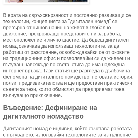
В ерата на свръхсвързаност и постоянно развиващи се
технологии, концепцията за "дигитален номад" се
превърна от нишов начин на живот в глобално
движение, прекрояващо представите ни за работа,
местоположение и лично щастие. Да бъдеш дигитален
номад означава да използваш технологиите, за да
работиш от разстояние, освобождавайки се от оковите
на традиционния офис и позволявайки си да живееш и
пътуваш навсякъде по света, стига да има надеждна
интернет връзка. Тази статия ще разгледа в дълбочина
феномена на дигиталното номадство, неговата история,
ползи, предизвикателства и ще предостави практически
съвети за тези, които обмислят да предприемат това
вълнуващо приключение.
Въведение: Дефиниране на
дигиталното номадство
Дигиталният номад е индивид, който съчетава работата
с пътуването, използвайки технологиите за изпълнение