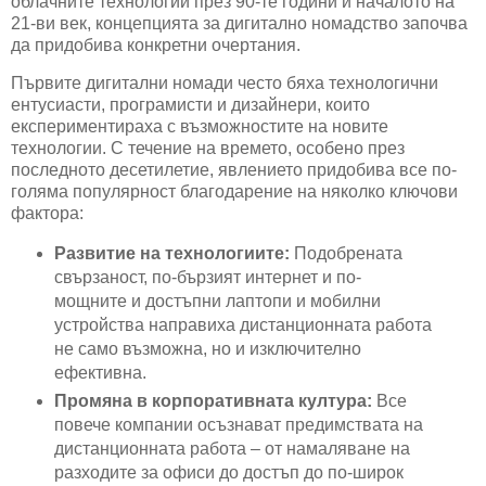
облачните технологии през 90-те години и началото на
21-ви век, концепцията за дигитално номадство започва
да придобива конкретни очертания.
Първите дигитални номади често бяха технологични
ентусиасти, програмисти и дизайнери, които
експериментираха с възможностите на новите
технологии. С течение на времето, особено през
последното десетилетие, явлението придобива все по-
голяма популярност благодарение на няколко ключови
фактора:
Развитие на технологиите:
Подобрената
свързаност, по-бързият интернет и по-
мощните и достъпни лаптопи и мобилни
устройства направиха дистанционната работа
не само възможна, но и изключително
ефективна.
Промяна в корпоративната култура:
Все
повече компании осъзнават предимствата на
дистанционната работа – от намаляване на
разходите за офиси до достъп до по-широк