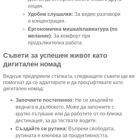
опция.
Удобни слушалки:
За видео разговори
и концентрация.
Ергономична мишка/клавиатура (по
желание):
За комфорт при
продължителна работа.
Съвети за успешен живот като
дигитален номад
Веднъж предприели стъпката, следващите съвети ще ви
помогнат да се адаптирате и да процъфтявате като
дигитален номад:
Започнете постепенно:
Не се хвърляйте
веднага в дълбокото. Може да започнете с
кратко пътуване или да работите от по-близка
дестинация, за да тествате водите.
Създайте си рутина:
Въпреки свободата,
рутината е ключова за продуктивността.