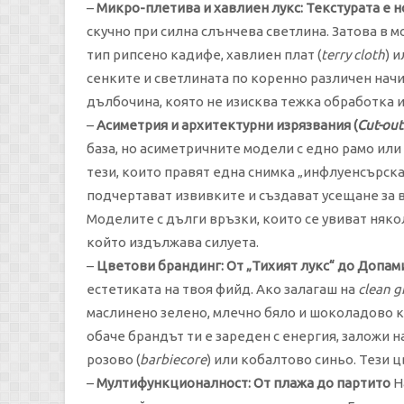
–
Микро-плетива и хавлиен лукс: Текстурата е 
скучно при силна слънчева светлина. Затова в 
тип рипсено кадифе, хавлиен плат (
terry cloth
) 
сенките и светлината по коренно различен начи
дълбочина, която не изисква тежка обработка 
–
Асиметрия и архитектурни изрязвания (
Cut-out
база, но асиметричните модели с едно рамо или
тези, които правят една снимка „инфлуенсърска“
подчертават извивките и създават усещане за в
Моделите с дълги връзки, които се увиват няко
който издължава силуета.
–
Цветови брандинг: От „Тихият лукс“ до Допа
естетиката на твоя фийд. Ако залагаш на
clean gi
маслинено зелено, млечно бяло и шоколадово к
обаче брандът ти е зареден с енергия, заложи 
розово (
barbiecore
) или кобалтово синьо. Тези 
–
Мултифункционалност: От плажа до партито
Н