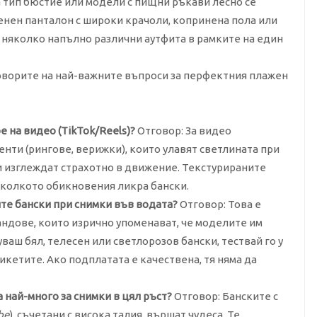
ща тип бюстие или модели с пищни ръкави лесно се
ленен панталон с широки крачоли, копринена пола или
 няколко напълно различни аутфита в рамките на един
говорите на най-важните въпроси за перфектния плажен
 на видео (TikTok/Reels)?
Отговор: За видео
нти (рингове, верижки), които улавят светлината при
и изглеждат страхотно в движение. Текстурираните
тколкото обикновения ликра бански.
ите бански при снимки във водата?
Отговор: Това е
андове, които изрично упоменават, че моделите им
пуваш бял, телесен или светлорозов бански, тествай го у
икетите. Ако подплатата е качествена, тя няма да
 най-много за снимки в цял ръст?
Отговор: Банските с
be
), съчетани с висока талия, вършат чудеса. Те