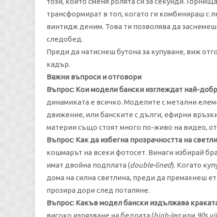
този, който сменя ролята си за секунди. Горни
трансформират в топ, когато ги комбинираш с 
винтидж деним. Това ти позволява да заснемеш
следобед.
Преди да натиснеш бутона за купуване, виж от
кадър.
Важни въпроси и отговори
Въпрос: Кои модели бански изглеждат най-добре
динамиката е всичко. Моделите с метални елеме
движение, или банските с дълги, ефирни връзк
материи също стоят много по-живо на видео, о
Въпрос: Как да избегна прозрачността на светл
кошмарът на всеки фотосет. Винаги избирай бр
имат двойна подплата (
double-lined
). Когато ку
дома на силна светлина, преди да премахнеш ет
прозира дори след потапяне.
Въпрос: Какъв модел бански издължава краката
високо изрязване на бедрата (
high-leg
или
90s vi