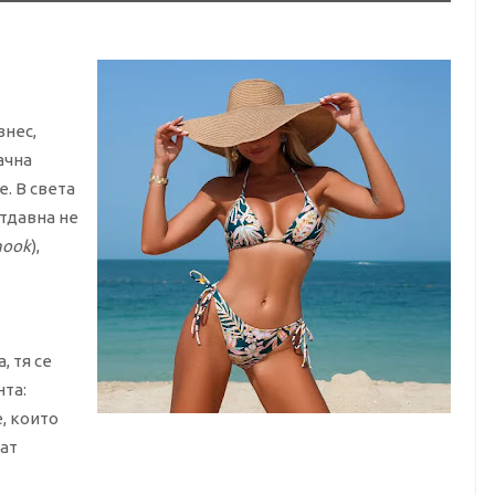
знес,
ачна
. В света
тдавна не
hook
),
, тя се
та:
е, които
ат