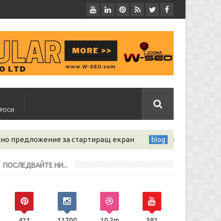
ПРОСИ
ение за стартиращ екран
Блогът - изкуството да
blog
ПОСЛЕДВАЙТЕ НИ...
421
11700
10.2m
381