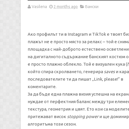
Vasilena
2 months ago
Бански
Ако профилът ти в Instagram и TikTok е твоят би
плажът не е просто място за релакс – той е сним
площадка с най-доброто естествено осветление
на дигиталното съдържание банският костюм о
е просто плажно облекло. Той е визуален кука (
който спира скролването, генерира
saves
и кара
последователите ти да пишат „Link, please!“ в
коментарите.
За да бъде една плажна визия успешна на екрана
нуждае от перфектния баланс между три елемен
текстура, геометрия и цвят. Ето кои са моделит
притежават висок
stopping power
и ще доминир
алгоритъма този сезон.