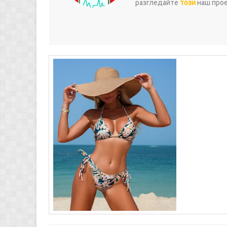
разгледайте
този
наш проек