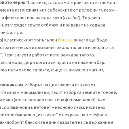
новото черно
Плоските, гладки материи често изглеждат
момента истинският хит са банските от релефни тъкани –
или фино плетиво на една кука (
crochet
). Те улавят
н, изглеждат скъпо отблизо и придават на кадъра
или филтри.
s
)
Класическият триъгълен
бански
винаги ще бъде
 стратегически изрязвания около талията и ребрата са
. Тези силуети работят като рамка за тялото,
исша мода, дори когато си просто на плажния бар.
лко пъти около талията, също са визуален магнит,
миновия шик
Изборът на цвят зависи изцяло от
rl
визия и минимализъм, твоят избор са земните тонове,
афяво (което подчертава тена феноменално). Ако
на „допаминови цветове“ – неоново лайм, наситено
цветове буквално „изскачат“ от екрана на телефона.
ай-добрият бански за един създател на съдържание е