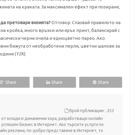
ината на краката. За максимален ефект при позиране,
з да претоваря визията?
Отговор: Спазвай правилото на
жна кройка, много връзки или ярък принт, балансирай с
ласически черни очила и едноцветно парео. Ако
ивни бижута от необработени перли, цветни шалове за
години (
Y2K
).
Share
Share
Share
Брой публикации :
353
ои от млади и динамични хора, разработващи онлайн
 успешен бизнес в Интернет. Ако търсите услуги по
айн реклама, по-добро представяне в Интернет, то