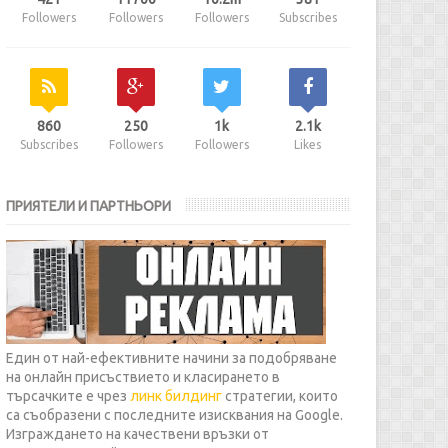
Followers
Followers
Followers
Subscribes
860
250
1k
2.1k
Subscribes
Followers
Followers
Likes
ПРИЯТЕЛИ И ПАРТНЬОРИ
Един от най-ефективните начини за подобряване
на онлайн присъствието и класирането в
търсачките е чрез
линк билдинг
стратегии, които
са съобразени с последните изисквания на Google.
Изграждането на качествени връзки от