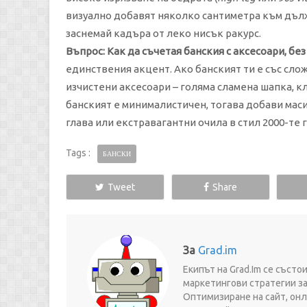
визуално добавят няколко сантиметра към дълж
заснемай кадъра от леко нисък ракурс.
Въпрос: Как да съчетая банския с аксесоари, бе
единствения акцент. Ако банският ти е със сло
изчистени аксесоари – голяма сламена шапка, к
банският е минималистичен, тогава добави мас
глава или екстравагантни очила в стил 2000-те 
Tags :
БАНСКИ
Tweet
Share
За
Grad.im
Екипът на Grad.Im се съст
маркетингови стратегии за
Оптимизиране на сайт, онл