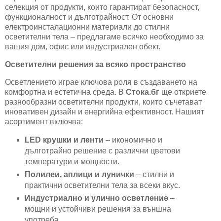
селекция от продукти, които гарантират безопасност,
функционалност и дълготрайност. От основни
електроинсталационни материали до стилни
осветителни тела – предлагаме всичко необходимо за
вашия дом, офис или индустриален обект.
Осветителни решения за всяко пространство
Осветлението играе ключова роля в създаването на
комфортна и естетична среда. В
Стока.бг
ще откриете
разнообразни осветителни продукти, които съчетават
иновативен дизайн и енергийна ефективност. Нашият
асортимент включва:
LED крушки и ленти
– икономично и
дълготрайно решение с различни цветови
температури и мощности.
Полилеи, аплици и лунички
– стилни и
практични осветителни тела за всеки вкус.
Индустриално и улично осветление
–
мощни и устойчиви решения за външна
употреба.