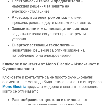
Електрически табла и предпазители
–
надеждни решения за защита на
електроинсталациите.
Аксесоари за електромонтаж
– клеми,
щепсели, релета и други монтажни елементи.
Заземителни и мълниезащитни системи
–
за допълнителна сигурност при екстремни
условия.
Енергоспестяващи технологии
–
иновативни решения за оптимизиране на
потреблението на електроенергия.
Ключове и контакти от Mono Electric – Изисканост и
Функционалност
Ключовете и контактите са не просто функционални
елементи – те могат да бъдат стилен акцент в интериора.
MonoElectric
предлага модерни и елегантни решения,
които се отличават с:
Разнообразие от цветове и стилове
– от
класически до минималистични дизайни.